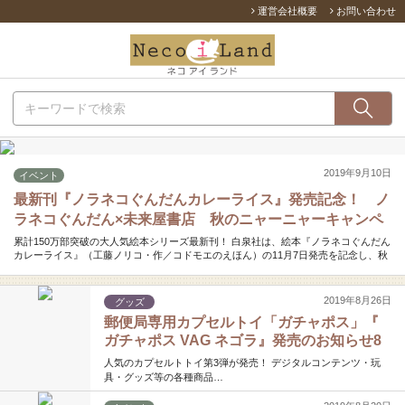
運営会社概要
お問い合わせ
2019年9月10日
イベント
最新刊『ノラネコぐんだんカレーライス』発売記念！ ノ
ラネコぐんだん×未来屋書店 秋のニャーニャーキャンペ
ーン開催中！
累計150万部突破の大人気絵本シリーズ最新刊！ 白泉社は、絵本『ノラネコぐんだん
カレーライス』（工藤ノリコ・作／コドモエのえほん）の11月7日発売を記念し、秋
のニャーニャーキャンペーンを各地で開催中しています…
2019年8月26日
グッズ
郵便局専用カプセルトイ「ガチャポス」『
ガチャポス VAG ネゴラ』発売のお知らせ8
月23日より東京中央郵便局(KITTE)にて先行
人気のカプセルトトイ第3弾が発売！ デジタルコンテンツ・玩
発売決定！
具・グッズ等の各種商品…