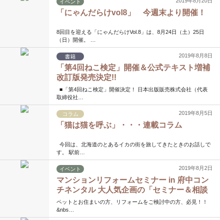
2019年8月20日
イベント
「にゃんだらけvol8」 今週末より開催！
8回目を迎える「にゃんだらけVol.8」は、8月24日（土）25日
（日）開催。 …
2019年8月8日
書籍
「第4回ねこ検定」開催＆公式テキスト増補
改訂版発売決定!!
■「第4回ねこ検定」開催決定！ 日本出版販売株式会社（代表
取締役社…
2019年8月5日
コラム
「猫は猫を呼ぶ」・・・連載コラム
今回は、北海道のとあるイカの街を旅してきたときのお話しで
す。 駅前…
2019年8月2日
イベント
マンションリフォームセミナー in 府中コン
チネンタル 大人気企画の「セミナー＆相談
会」を府中コンチネンタルホテル新館にて
ペットとお住まいの方、リフォームをご検討中の方、必見！！
開催致します。
&nbs…