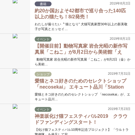
2019年8月2日
書籍
約20か国およそ42都市で巡り合った140匹
以上の猫たち！8/2発売！
わたしが撮りたい〝 猫となり” 犬猫写真家歴30年以上の新美敬
子が写真とエッセイ…
2019年8月1日
イベント
【開催目前】動物写真家 岩合光昭の新作写
真展「こねこ」が8月2日から美術館「え
き」KYOTOで開催！
動物写真家 岩合光昭の新作写真展「こねこ」が8⽉2⽇（⾦）か
ら美術…
2019年7月31日
ショップ
愛猫とネコ好きのためのセレクトショップ
「necosekai」 エキュート品川「Station
Style」内に期間限定オープン中！
愛猫とネコ好きのためのセレクトショップ 「necosekai」が、エ
キュート品川…
2019年7月23日
イベント
神楽坂化け猫フェスティバル2019 クラウ
ドファンディングスタート！
【化け猫フェスティバル10周年記念プロジェクト】 「ウルトラ
警備隊」を発足して安…