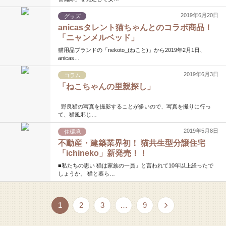
2019年6月20日
グッズ
anicasタレント猫ちゃんとのコラボ商品！
「ニャンメルベッド」
猫用品ブランドの「nekoto_(ねこと)」から2019年2月1日、
anicas…
2019年6月3日
コラム
「ねこちゃんの里親探し」
野良猫の写真を撮影することが多いので、写真を撮りに行っ
て、猫風邪じ…
2019年5月8日
住環境
不動産・建築業界初！ 猫共生型分譲住宅
「ichineko」新発売！！
■私たちの思い 猫は家族の一員」と言われて10年以上経ったで
しょうか。 猫と暮ら…
1
2
3
…
9
次へ »