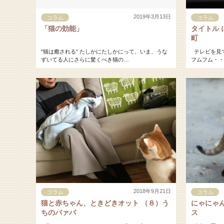
2019年3月13日
コラム
コラム
「猫の効能」
タイトル
町
“猫は癒される“ たしかにたしかにって、いま、うな
テレビを見て
ずいてる人にさらに驚くべき猫の…
フムフム・・
2018年9月21日
コラム
コラム
猫と赤ちゃん、ときどきオット （８）う
にゃにゃ
ちのバァバ
ス