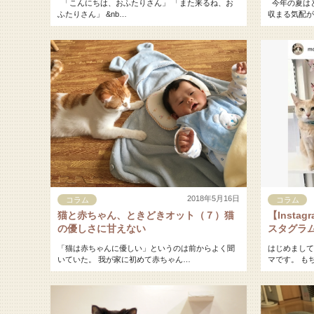
「こんにちは、おふたりさん」 「また来るね、お
今年の夏はと
ふたりさん」 &nb…
収まる気配が
2018年5月16日
コラム
コラム
猫と赤ちゃん、ときどきオット（７）猫
【Insta
の優しさに甘えない
スタグラ
「猫は赤ちゃんに優しい」というのは前からよく聞
はじめまして
いていた。 我が家に初めて赤ちゃん…
マです。 も