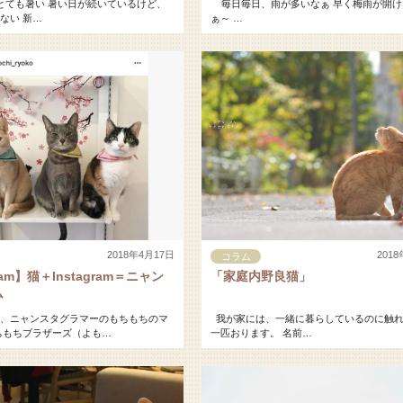
ても暑い 暑い日が続いているけど、
毎日毎日、雨が多いなぁ 早く梅雨が開け
ない 新…
ぁ～ …
2018年4月17日
201
コラム
gram】猫＋Instagram＝ニャン
「家庭内野良猫」
ム
、ニャンスタグラマーのもちもちのマ
我が家には、一緒に暮らしているのに触れ
ちもちブラザーズ（よも…
一匹おります。 名前…