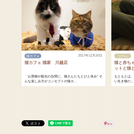
2017年12月20日
猫カフェ
コラム
猫カフェ 猫家 川越店
猫と赤ち
ットと猫
゛お買物や観光の合間に、猫さんたちとひと休み” そ
もともとは、
んな楽しみ方がコンセプトの猫カ…
い生き物だ」