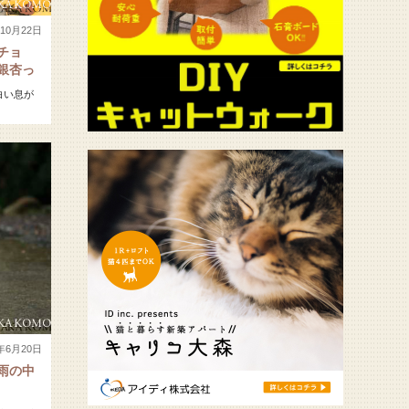
年10月22日
チョ
銀杏っ
白い息が
8年6月20日
雨の中