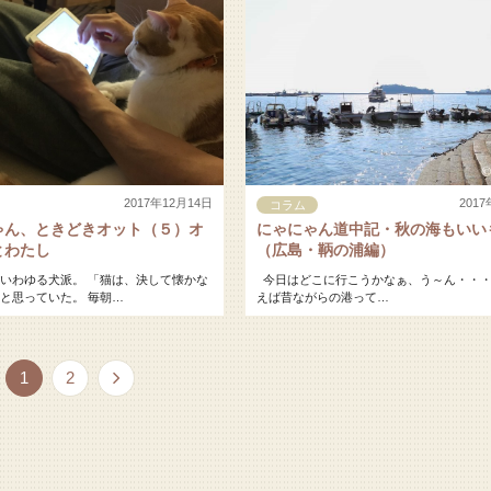
2017年12月14日
201
コラム
ゃん、ときどきオット（５）オ
にゃにゃん道中記・秋の海もいい
とわたし
（広島・鞆の浦編）
いわゆる犬派。 「猫は、決して懐かな
今日はどこに行こうかなぁ、う～ん・・・
と思っていた。 毎朝…
えば昔ながらの港って…
1
2
次へ »