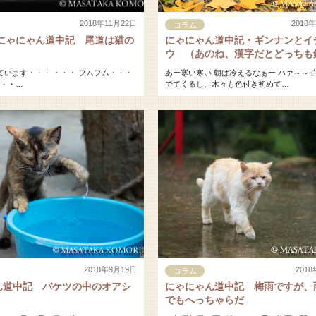
2018年11月22日
2018
コラム
 にゃにゃん道中記 尾道は猫の
にゃにゃん道中記・ギンナンとイ
ウ （あのね、漢字だとどっちも
て書くんだよ）
います・・・ ・・・ フムフム・・・
あー寒い寒い 朝は冷えるなぁー ハァ～～ 
・・…
でてくるし、木々も色付き初めて…
2018年9月19日
201
コラム
ん道中記 バケツの中のオアシ
にゃにゃん道中記 梅雨ですが、
でもへっちゃらだ