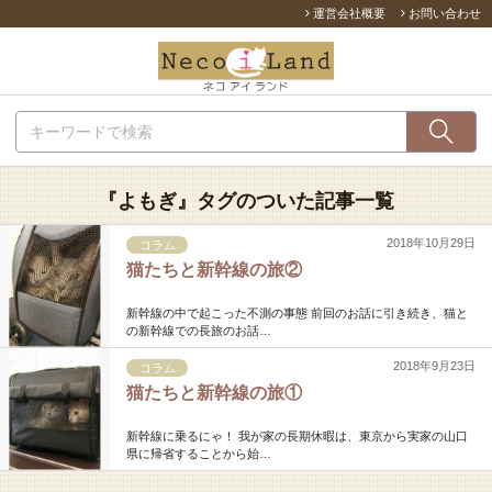
運営会社概要
お問い合わせ
『よもぎ』タグのついた記事一覧
2018年10月29日
コラム
猫たちと新幹線の旅②
新幹線の中で起こった不測の事態 前回のお話に引き続き、猫と
の新幹線での長旅のお話…
2018年9月23日
コラム
猫たちと新幹線の旅①
新幹線に乗るにゃ！ 我が家の長期休暇は、東京から実家の山口
県に帰省することから始…